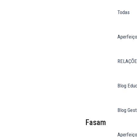
Ir
Paginação
Todas
para
de
o
post
conteúdo
Aperfeiço
RELAÇÕE
Blog Edu
Blog Ges
Fasam
Aperfeiç