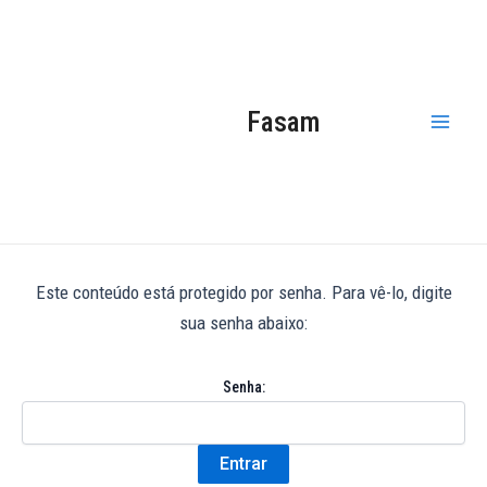
Ir
Mai
para
Men
o
conteúdo
Fasam
Este conteúdo está protegido por senha. Para vê-lo, digite
sua senha abaixo:
Senha: