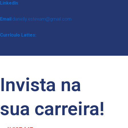
LinkedIn
:
Email
:danielly.estevam@gmail.com
Currículo
Lattes:
Invista na
sua carreira!