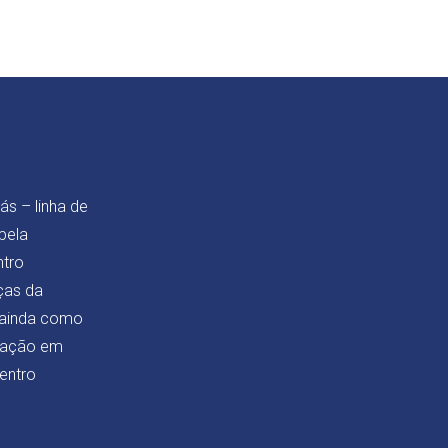
s – linha de
pela
ntro
ças da
 ainda como
liação em
entro