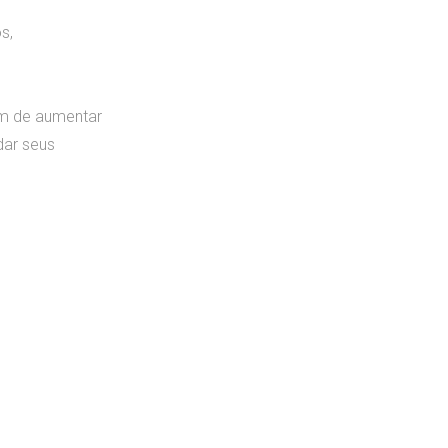
s,
lém de aumentar
dar seus