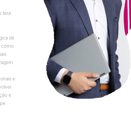
 terá
gica de
te como
iais
izagem.
onais e
volver
ação e
ipe.