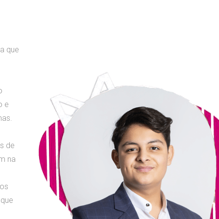
ra que
o
o e
mas.
as de
em na
ios
 que