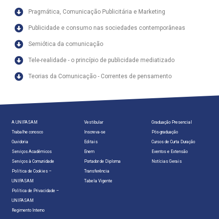
Pragmática, Comunicação Publicitária e Marketing
Publicidade e consumo nas sociedades contemporâneas
Semiótica da comunicação
Tele-realidade - o princípio de publicidade mediatizado
Teorias da Comunicação - Correntes de pensamento
A UNIFASAM
Vestibular
Graduação Presencial
Trabalhe conosco
Inscreva-se
Pós-graduação
Ouvidoria
Editais
Cursos de Curta Duração
Serviços Acadêmicos
Enem
Eventos e Extensão
Serviços à Comunidade
Portador de Diploma
Notícias Gerais
Política de Cookies –
Transferência
UNIFASAM
Tabela Vigente
Política de Privacidade –
UNIFASAM
Regimento Interno