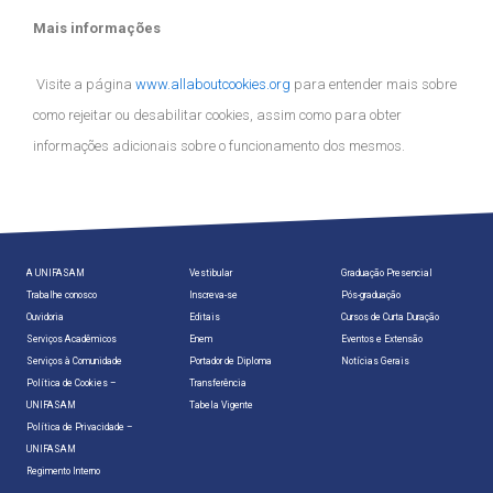
Mais informações
Visite a página
www.allaboutcookies.org
para entender mais sobre
como rejeitar ou desabilitar cookies, assim como para obter
informações adicionais sobre o funcionamento dos mesmos.
A UNIFASAM
Vestibular
Graduação Presencial
Trabalhe conosco
Inscreva-se
Pós-graduação
Ouvidoria
Editais
Cursos de Curta Duração
Serviços Acadêmicos
Enem
Eventos e Extensão
Serviços à Comunidade
Portador de Diploma
Notícias Gerais
Política de Cookies –
Transferência
UNIFASAM
Tabela Vigente
Política de Privacidade –
UNIFASAM
Regimento Interno