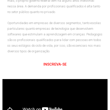
mais, o próprio governo federal vem há alguns anos investindo
nessa área. A demanda por profissionais qualificados é alta tanto
no setor público quanto no privado.
Oportunidades em empresas de diversos segmentos, tanto escolas
particulares quanto empresas de tecnologia que desenvolvem
softwares que estimulam a aprendizagem em crianças. Pedagogos
são os profissionais qualificados para lidar com pessoas em todos
os seus estágios do ciclo de vida, por isso, são essenciais nos mais
diversos tipos de organização.
INSCREVA-SE