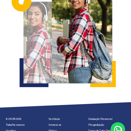
A UNIFASAM
Vestibular
Graduação Presencial
Trabalhe conosco
Inscreva-se
Pós-graduação
Ouvidoria
Editais
Cursos de Curta Duração