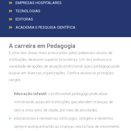
EMPRESAS HOSPITALARES
TECNOLOGIAS
EDITORAS
ACADEMIA E PESQUISA CIENTÍFICA
A carreira em Pedagogia
É uma das áreas mais procuradas pelos potenciais alunos de
instituições de ensino superior brasileiras. Um dos motivos é a
variedade de opções de atuação profissional que o pedagogo pode
ocupar em diversas organizações. Confira abaixo os principais
cargos:
Educação Infantil:
o profissional pedagogo pode atuar
ministrando aulas em instituições que atendem crianças de
zero a cinco anos de idade, por meio de atividades
educacionais e recreativas como jogos, colagens e desenhos,
sempre acompanhando as crianças nessa fase de crescimento