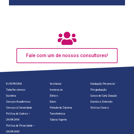
Fale com um de nossos consultores!
A UNIFASAM
Vestibular
Graduação Presencial
Trabalhe conosco
Inscreva-se
Pós-graduação
Ouvidoria
Editais
Cursos de Curta Duração
Serviços Acadêmicos
Enem
Eventos e Extensão
Serviços à Comunidade
Portador de Diploma
Notícias Gerais
Política de Cookies –
Transferência
UNIFASAM
Tabela Vigente
Política de Privacidade –
UNIFASAM