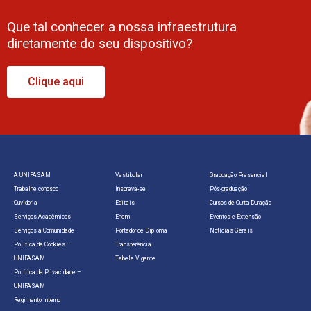
Que tal conhecer a nossa infraestrutura
diretamente do seu dispositivo?
Clique aqui
A UNIFASAM
Vestibular
Graduação Presencial
Trabalhe conosco
Inscreva-se
Pós-graduação
Ouvidoria
Editais
Cursos de Curta Duração
Serviços Acadêmicos
Enem
Eventos e Extensão
Serviços à Comunidade
Portador de Diploma
Notícias Gerais
Política de Cookies –
Transferência
UNIFASAM
Tabela Vigente
Política de Privacidade –
UNIFASAM
Regimento Interno