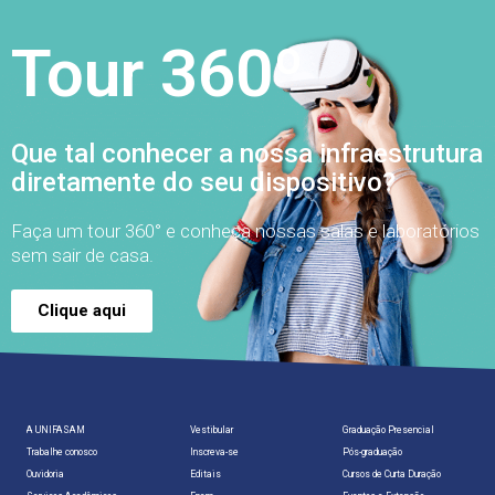
Tour 360º
Que tal conhecer a nossa infraestrutura
diretamente do seu dispositivo?
Faça um tour 360° e conheça nossas salas e laboratórios
sem sair de casa.
Clique aqui
A UNIFASAM
Vestibular
Graduação Presencial
Trabalhe conosco
Inscreva-se
Pós-graduação
Ouvidoria
Editais
Cursos de Curta Duração