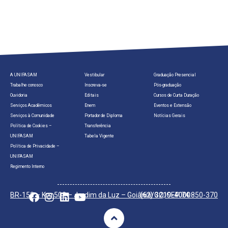
A UNIFASAM
Vestibular
Graduação Presencial
Trabalhe conosco
Inscreva-se
Pós-graduação
Ouvidoria
Editais
Cursos de Curta Duração
Serviços Acadêmicos
Enem
Eventos e Extensão
Serviços à Comunidade
Portador de Diploma
Notícias Gerais
Política de Cookies –
Transferência
UNIFASAM
Tabela Vigente
Política de Privacidade –
UNIFASAM
Regimento Interno
BR-153 – Km 502 – Jardim da Luz – Goiânia/GO, CEP 74.850-370
(62) 3219-4000