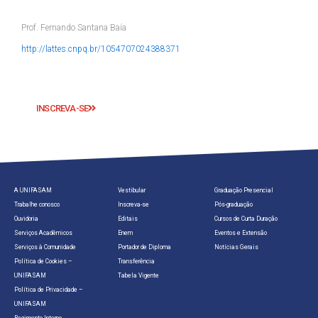
Prof. Fernando Santana Baía
http://lattes.cnpq.br/1054707024388371
INSCREVA-SE
A UNIFASAM
Vestibular
Graduação Presencial
Trabalhe conosco
Inscreva-se
Pós-graduação
Ouvidoria
Editais
Cursos de Curta Duração
Serviços Acadêmicos
Enem
Eventos e Extensão
Serviços à Comunidade
Portador de Diploma
Notícias Gerais
Política de Cookies –
Transferência
UNIFASAM
Tabela Vigente
Política de Privacidade –
UNIFASAM
Regimento Interno