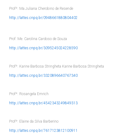
Profª. Ma.Juliana Cherobino de Resende
http://lattes.cnpq.br/0948661880804402
Prof. Me. Carolina Cardoso de Souza
http://lattes.cnpq.br/3095245024228590
Profª. Karine Barbosa Stringheta Karine Barbosa Stringheta
http://lattes.cnpq.br/3320896640767340
Profª. Rosangela Emrich
http://lattes.cnpq.br/4542343249849313
Profª: Elaine da Silva Barberino
http://lattes.cnpq.br/7617123812100911