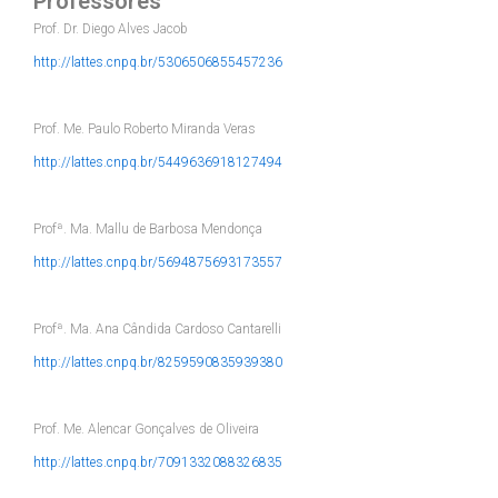
Professores
Prof. Dr. Diego Alves Jacob
http://lattes.cnpq.br/5306506855457236
Prof. Me. Paulo Roberto Miranda Veras
http://lattes.cnpq.br/5449636918127494
Profª. Ma. Mallu de Barbosa Mendonça
http://lattes.cnpq.br/5694875693173557
Profª. Ma. Ana Cândida Cardoso Cantarelli
http://lattes.cnpq.br/8259590835939380
Prof. Me. Alencar Gonçalves de Oliveira
http://lattes.cnpq.br/7091332088326835