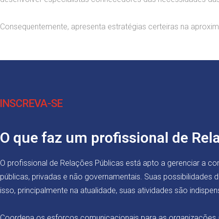
Consequentemente, apresenta estratégias certeiras na aproxi
INSCREVA-SE
O que faz um profissional de Rel
O profissional de Relações Públicas está apto a gerenciar a 
públicas, privadas e não governamentais. Suas possibilidades 
isso, principalmente na atualidade, suas atividades são indispe
Coordena os esforços comunicacionais para as organizações 