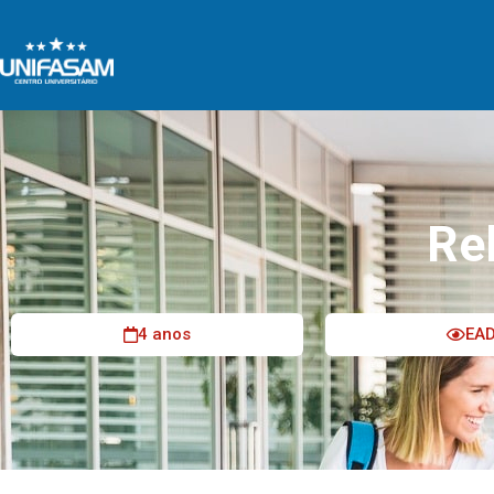
Re
4 anos
EA