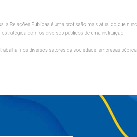
s, a Relações Públicas é uma profissão mais atual do que nun
 estratégica com os diversos públicos de uma instituição.
trabalhar nos diversos setores da sociedade: empresas públicas,