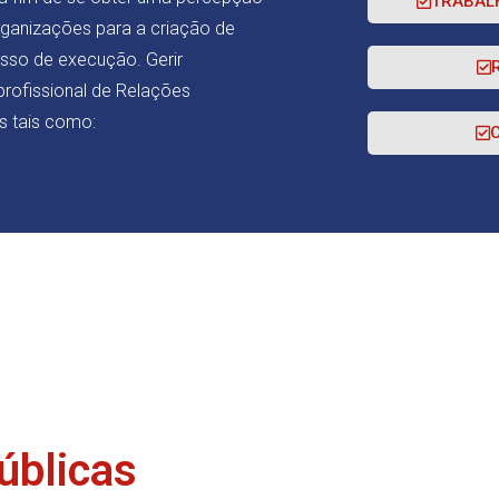
TRABALH
organizações para a criação de
sso de execução. Gerir
 profissional de Relações
es tais como:
úblicas