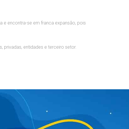
ca e encontra-se em franca expansão, pois
 privadas, entidades e terceiro setor.