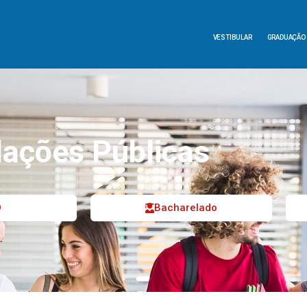
VESTIBULAR
GRADUAÇÃO
lações Públicas
D
Bacharelado