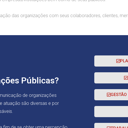
mação das organizações com seus colaboradores, clientes, mer
PL
ações Públicas?
GESTÃO
comunicação de organizações
de atuação são diversas e por
nsáveis.
a fim de se obter uma percepção