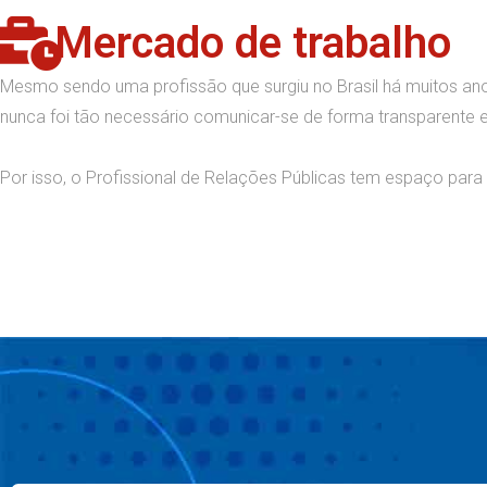
Mercado de trabalho
Mesmo sendo uma profissão que surgiu no Brasil há muitos ano
nunca foi tão necessário comunicar-se de forma transparente e
Por isso, o Profissional de Relações Públicas tem espaço para 