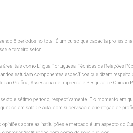
endo 8 períodos no total. É um curso que capacita profission
se e terceiro setor.
da área, tais como Língua Portuguesa, Técnicas de Relações Púb
uandos estudam componentes específicos que dizem respeito às
ução Gráfica, Assessoria de Imprensa e Pesquisa de Opinião P
 no sexto e sétimo período, respectivamente. É o momento em q
iridos em sala de aula, com supervisão e orientação de profis
 opiniões sobre as instituições e mercado é um aspecto do Cur
 empresas/instituições bem como de seus públicos.