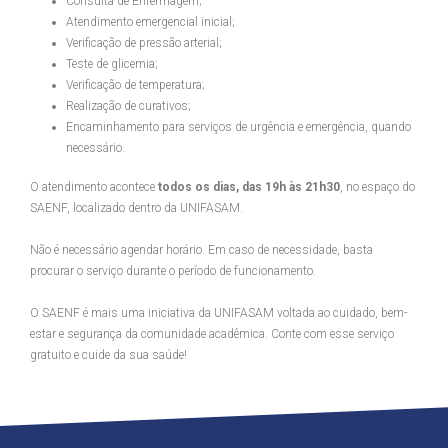
Consulta de Enfermagem;
Atendimento emergencial inicial;
Verificação de pressão arterial;
Teste de glicemia;
Verificação de temperatura;
Realização de curativos;
Encaminhamento para serviços de urgência e emergência, quando
necessário.
O atendimento acontece
todos os dias, das 19h às 21h30
, no espaço do
SAENF, localizado dentro da UNIFASAM.
Não é necessário agendar horário. Em caso de necessidade, basta
procurar o serviço durante o período de funcionamento.
O SAENF é mais uma iniciativa da UNIFASAM voltada ao cuidado, bem-
estar e segurança da comunidade acadêmica. Conte com esse serviço
gratuito e cuide da sua saúde!