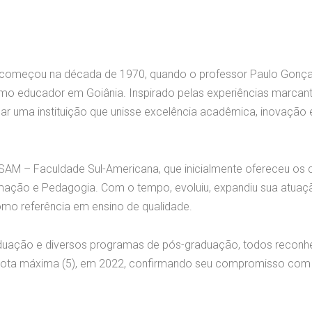
e começou na década de 1970, quando o professor Paulo Gonça
como educador em Goiânia. Inspirado pelas experiências marcan
dar uma instituição que unisse excelência acadêmica, inovação 
SAM – Faculdade Sul-Americana, que inicialmente ofereceu os 
rmação e Pedagogia. Com o tempo, evoluiu, expandiu sua atuaç
mo referência em ensino de qualidade.
duação e diversos programas de pós-graduação, todos reconh
 a nota máxima (5), em 2022, confirmando seu compromisso com