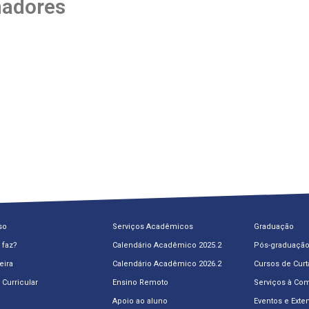
adores
so
Serviços Acadêmicos
Graduação
 faz?
Calendário Acadêmico 2025.2
Pós-graduaçã
eira
Calendário Acadêmico 2026.2
Cursos de Cur
 Curricular
Ensino Remoto
Serviços à Co
Apoio ao aluno
Eventos e Exte