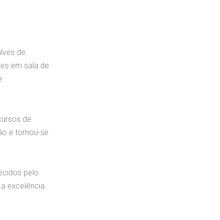
lves de
tes em sala de
e
cursos de
ão e tornou-se
ecidos pelo
 a excelência