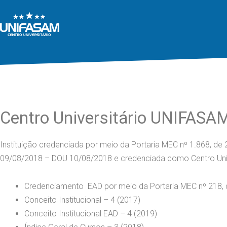
Centro Universitário UNIFASA
Instituição credenciada por meio da Portaria MEC nº 1.868, d
09/08/2018 – DOU 10/08/2018 e credenciada como Centro Unive
Credenciamento EAD por meio da Portaria MEC nº 218,
Conceito Institucional – 4 (2017)
Conceito Institucional EAD – 4 (2019)