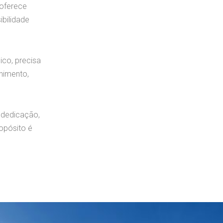
 oferece
ibilidade
co, precisa
himento,
 dedicação,
opósito é