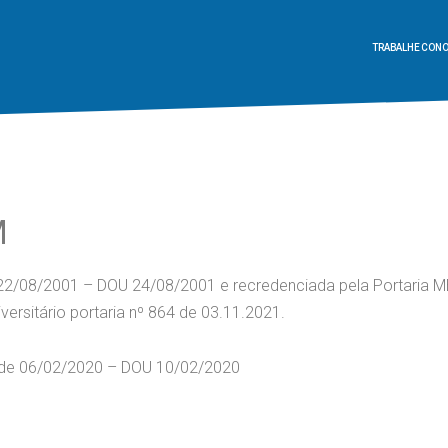
TRABALHE CON
M
e 22/08/2001 – DOU 24/08/2001 e recredenciada pela Portaria M
rsitário portaria nº 864 de 03.11.2021.
 de 06/02/2020 – DOU 10/02/2020