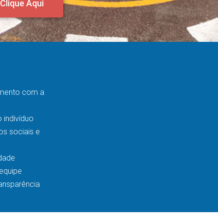
Clique Aqui
mento com a
 indivíduo
s sociais e
idade
equipe
ansparência