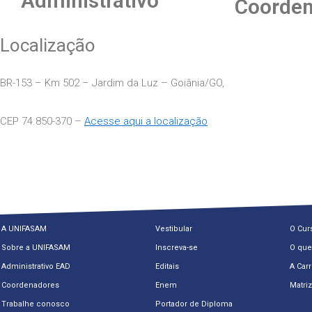
Administrativo
Coorden
Localização
BR-153 – Km 502 – Jardim da Luz – Goiânia/GO,
CEP 74.850-370 –
Acesse aqui a localização
A UNIFASAM
Vestibular
O Cur
Sobre a UNIFASAM
Inscreva-se
O que
Administrativo EAD
Editais
A Carr
Coordenadores
Enem
Matriz
Trabalhe conosco
Portador de Diploma