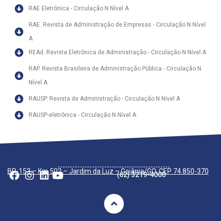
RAE Eletrônica - Circulação N Nível A
RAE. Revista de Administração de Empresas - Circulação N Nível
A
REAd. Revista Eletrônica de Administração - Circulação N Nível A
RAP. Revista Brasileira de Administração Pública - Circulação N
Nível A
RAUSP. Revista de Administração - Circulação N Nível A
RAUSP-eletrônica - Circulação N Nível A
A UNIFASAM
Trabalhe conosco
Ouvidoria
Serviços Acadêmicos
Serviços à Comunidade
Política de Cookies – UNIFASAM
Política de Privacidade – UNIFASAM
Regimento Interno
Vestibular
Inscreva-se
Editais
Enem
Portador de Diploma
Transferência
Tabela Vigente
Graduação Presencial
Pós-graduação
Cursos de Curta Duração
Eventos e Extensão
Notícias Gerais
BR-153 – Km 502 – Jardim da Luz – Goiânia/GO, CEP 74.850-370
(62) 3219-4000