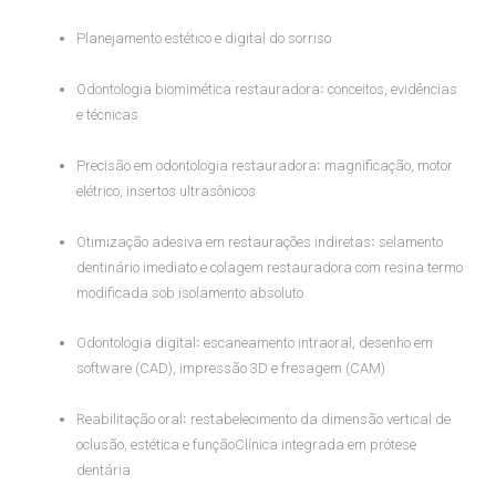
Planejamento estético e digital do sorriso
Odontologia biomimética restauradora꞉ conceitos, evidências
e técnicas
Precisão em odontologia restauradora꞉ magnificação, motor
elétrico, insertos ultrasônicos
Otimização adesiva em restaurações indiretas꞉ selamento
dentinário imediato e colagem restauradora com resina termo
modificada sob isolamento absoluto
Odontologia digital꞉ escaneamento intraoral, desenho em
software (CAD), impressão 3D e fresagem (CAM)
Reabilitação oral꞉ restabelecimento da dimensão vertical de
oclusão, estética e funçãoClínica integrada em prótese
dentária