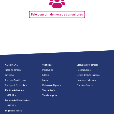
Fale com um de nossos consultores
A UNIFASAM
Vestibular
Graduação Presencial
Trabalhe conosco
Inscreva-se
Pós-graduação
Ouvidoria
Editais
Cursos de Curta Duração
Serviços Acadêmicos
Enem
Eventos e Extensão
Serviços à Comunidade
Portador de Diploma
Notícias Gerais
Política de Cookies –
Transferência
UNIFASAM
Tabela Vigente
Política de Privacidade –
UNIFASAM
Regimento Interno