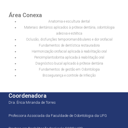
Área Conexa
Anatomia e escultura dental
Materiais dentários aplicados à prótese dentária, odontologia
adesiva e estética
Oclusão, disfunções temporomandibulares e dor orofacial
Fundamentos de dentística restauradora
Harmonização orofacial aplicada à reabilitação oral
PerioImplantodontia aplicada à reabilitação oral
Diagnóstico bucal aplicado à prótese dentária
Fundamentos de gestão em Odontologia
Bissegurança e controle de Infecção
Coordenadora
Dra. Érica Miranda de Torres
Professora Associada da Faculdade de Odontologia da UFG