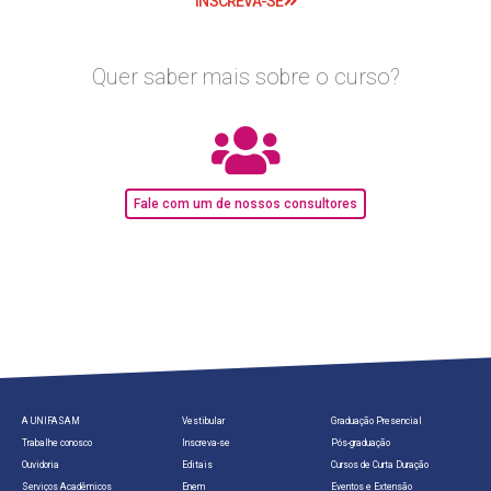
INSCREVA-SE
Quer saber mais sobre o curso?
Fale com um de nossos consultores
A UNIFASAM
Vestibular
Graduação Presencial
Trabalhe conosco
Inscreva-se
Pós-graduação
Ouvidoria
Editais
Cursos de Curta Duração
Serviços Acadêmicos
Enem
Eventos e Extensão