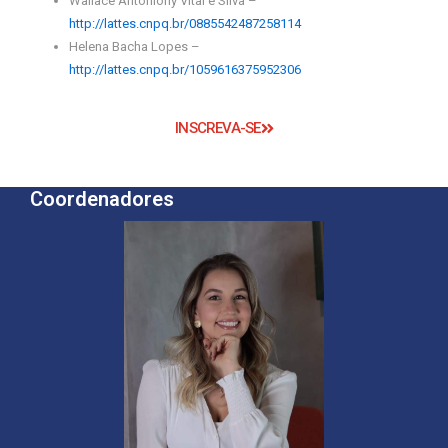
Wallace Antoniony Vital e Silva –
http://lattes.cnpq.br/0885542487258114
Helena Bacha Lopes –
http://lattes.cnpq.br/1059616375952306
INSCREVA-SE
Coordenadores