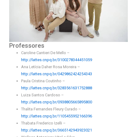
Professores
Caroline Cantieri De Mello –
http://lattes.cnpq.br/3100278344451059
Ana Letícia Daher Rosa Moreira –
http://lattes.cnpq.br/0429862424254343
Paula Cristina Coutinho –
http://lattes.cnpq.br/3283561631752888
Luiza Santos Cardoso –
http://lattes.cnpq.br/0938805665895800
Thalita Fernandes Fleury Curado –
http://lattes.cnpq.br/1105455952166396
Thabata Frederico Izelli –
http://lattes.cnpq.br/3665142943923021