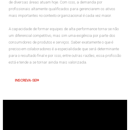
de diversas áreas atuam hoje. Com isso, a demanda por
profissionais altamente qualificados para gerenciarem os ativos
mais importantes no contexto organizacional é cada vez maior.
A capacidade de formar equipes de alta performance torna-se não
um diferencial competitivo, mas sim uma exigência por parte dos
consumidores de produtos e serviços. Saber exatamente o que é
preciso em colaboradores é a especialidade que será determinante
para o resultado final e por isso, entre outras razões, essa profissão
está e tende a se tornar ainda mais valorizada.
INSCREVA-SE