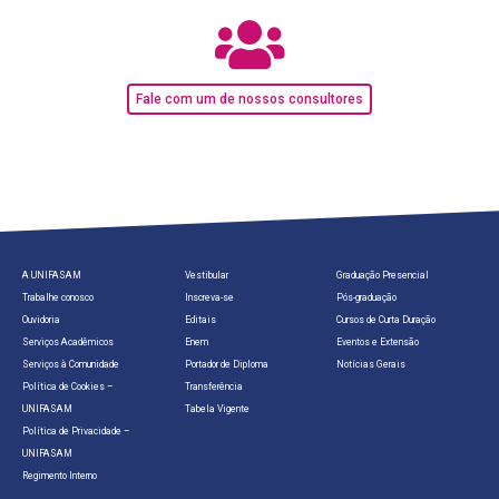
Fale com um de nossos consultores
A UNIFASAM
Vestibular
Graduação Presencial
Trabalhe conosco
Inscreva-se
Pós-graduação
Ouvidoria
Editais
Cursos de Curta Duração
Serviços Acadêmicos
Enem
Eventos e Extensão
Serviços à Comunidade
Portador de Diploma
Notícias Gerais
Política de Cookies –
Transferência
UNIFASAM
Tabela Vigente
Política de Privacidade –
UNIFASAM
Regimento Interno