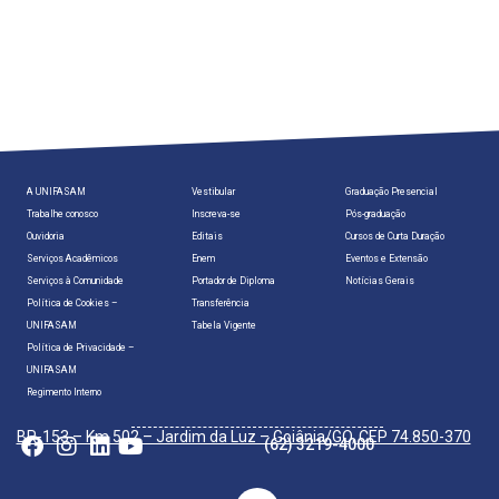
A UNIFASAM
Vestibular
Graduação Presencial
Trabalhe conosco
Inscreva-se
Pós-graduação
Ouvidoria
Editais
Cursos de Curta Duração
Serviços Acadêmicos
Enem
Eventos e Extensão
Serviços à Comunidade
Portador de Diploma
Notícias Gerais
Política de Cookies –
Transferência
UNIFASAM
Tabela Vigente
Política de Privacidade –
UNIFASAM
Regimento Interno
BR-153 – Km 502 – Jardim da Luz – Goiânia/GO, CEP 74.850-370
(62) 3219-4000