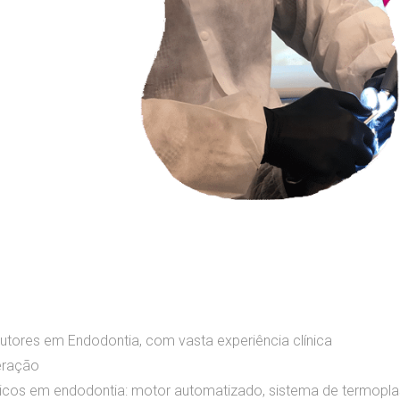
utores em Endodontia, com vasta experiência clínica
eração
icos em endodontia: motor automatizado, sistema de termopla