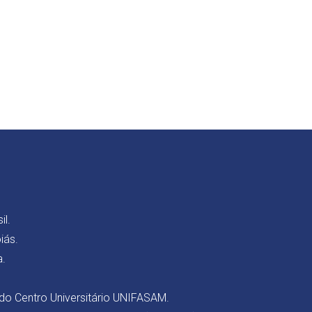
il.
iás.
a.
 do Centro Universitário UNIFASAM.