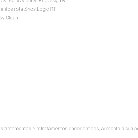
tos reciprocantes ProDesign R
entos rotatórios Logic RT
sy Clean
nos tratamentos e retratamentos endodônticos, aumenta a sua 