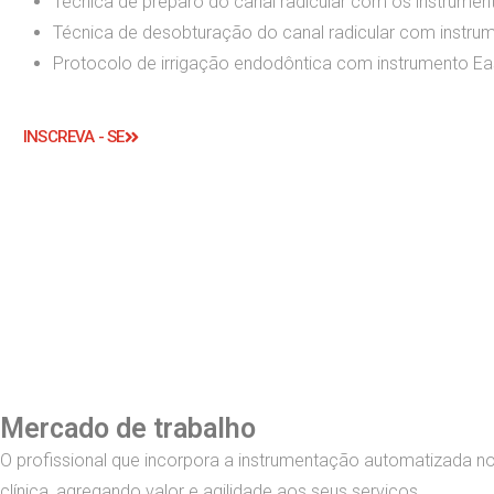
Técnica de preparo do canal radicular com os instrumen
Técnica de desobturação do canal radicular com instrum
Protocolo de irrigação endodôntica com instrumento Ea
INSCREVA - SE
Mercado de trabalho
O profissional que incorpora a instrumentação automatizada 
clínica, agregando valor e agilidade aos seus serviços.