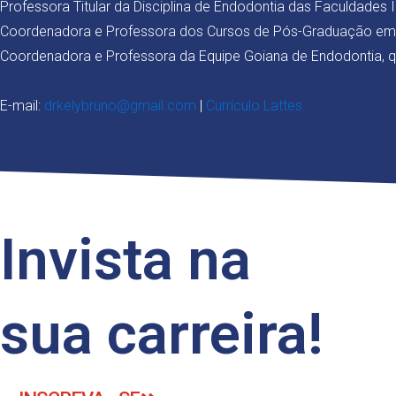
Professora Titular da Disciplina de Endodontia das Faculdades
Coordenadora e Professora dos Cursos de Pós-Graduação em 
Coordenadora e Professora da Equipe Goiana de Endodontia, q
E-mail:
drkelybruno@gmail.com
|
Currículo Lattes.
Invista na
sua carreira!