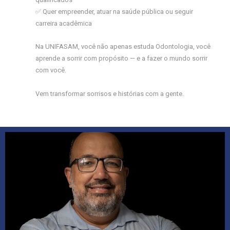
✅ Quer empreender, atuar na saúde pública ou seguir
carreira acadêmica
Na UNIFASAM, você não apenas estuda Odontologia, você
aprende a sorrir com propósito — e a fazer o mundo sorrir
com você.
Vem transformar sorrisos e histórias com a gente.