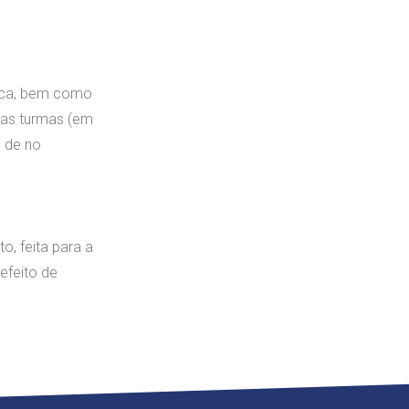
teca, bem como
vas turmas (em
á de no
o, feita para a
efeito de