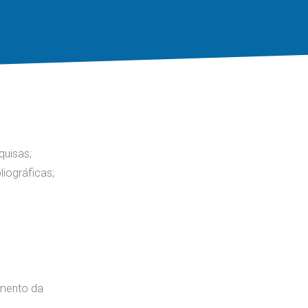
quisas;
iográficas;
amento da