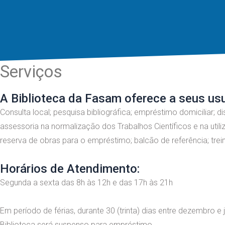
Serviços
A Biblioteca da Fasam oferece a seus usu
Consulta local; pesquisa bibliográfica; empréstimo domiciliar; 
assessoria na normalização dos Trabalhos Científicos e na util
reserva de obras para o empréstimo; balcão de referência; tre
Horários de Atendimento:
Segunda a sexta das 8h às 12h e das 17h às 21h
Em período de férias, durante 30 (trinta) dias entre dezembro e 
Biblioteca será suspenso para empréstimo.