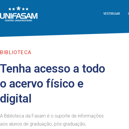
VESTIBULAR
BIBLIOTECA
Tenha acesso a todo
o acervo físico e
digital
A Biblioteca da Fasam é o suporte de informações
aos alunos de graduação, pós-graduação,