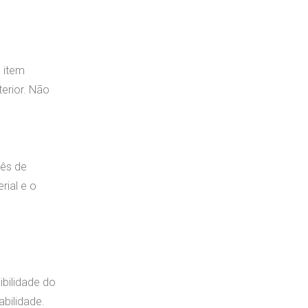
O item
erior. Não
hês de
rial e o
ibilidade do
bilidade.