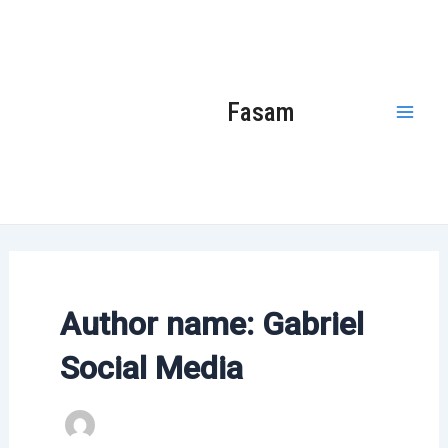
Ir
Paginação
Mai
para
de
Men
o
post
conteúdo
Fasam
Author name: Gabriel
Social Media