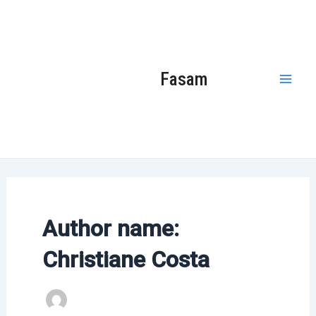
Ir
Paginação
Mai
para
de
Men
o
post
conteúdo
Fasam
Author name:
Christiane Costa