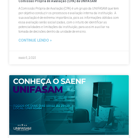
Comissão Própria de Avaliação (CPA) da UNIFASAM
A Comissão Própria de Avaliação (CPA) é um grupo da UNIFASAM que tem
por objetivo conduzir os processos e avaliação interna da instituição. A
sua avaliação é de extrema importância, pois as informações obtidas com
essa avaliação serão socializadas, com o intuito de identificar as
potencialidades e limitações da instituição, para assim auxiliar na
tomada de decisões dentro da unidade de ensino.
CONTINUE LENDO »
maio 5, 2025