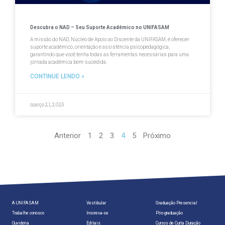
Descubra o NAD – Seu Suporte Acadêmico no UNIFASAM
A missão do NAD, Núcleo de Apoio ao Discente da UNIFASAM, é oferecer
suporte acadêmico, orientação e assistência psicopedagógica,
garantindo que você tenha todas as ferramentas necessárias para uma
jornada acadêmica bem-sucedida.
CONTINUE LENDO »
março 21, 2025
Anterior
1
2
3
4
5
Próximo
A UNIFASAM
Vestibular
Graduação Presencial
Trabalhe conosco
Inscreva-se
Pós-graduação
Ouvidoria
Editais
Cursos de Curta Duração