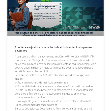
Acontece em junho a campanha da Matrícula Antecipada para os
veteranos
A campanha da Matrícula Antecipada no Centro Universitário UNIFASAM
ocorre até o dia 30 de junho. Os alunos veteranos têm a oportunidade de
anteciparem o pagamento da matrícula referente ao segundo semestre de
2025/2 e assim pagarem mais barato e com a possibilidade de parcelar
em até 3x pelo cartão de crédito.
Faça JÁ sua matrícula de 2025/2 e obtenha as condições especiais
abaixo:
✅ Pagamento do valor da matrícula sem reajuste;
✅ Possibilidade de dividir sua matrícula em até 3x no cartão de crédito
👉 Para usufruir desse benefício é imprescindível que você esteja sem
pendências financeiras em relação às mensalidades anteriores,
incluindo eventuais multas.
O boleto já está gerado automaticamente no Portal do Aluno até o dia 30 de
junho. Acesse faculdadefasam.com.br
Em caso de dúvidas, o Departamento Financeiro da instituição estará à