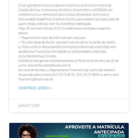
É com grande entusiasmo que anunciamos a próxima Cerimônia de
Colação de Grau Institucional do Centro Universitário UNIFASAM, um
momento único e memorável para nossos formandos, familiares e
comunidade acadêmica. Estamos prontos para celebrar as conquistas de
quem chegou até aqui com muito esforço e dedicação.
Faça JÁ sua matrícula de 2025/2 e obtenha as condições especiais
abaixo:
✅ Pagamento do valor da matrícula sem reajuste;
✅ Possibilidade de dividir sua matrícula em até 3x no cartão de crédito
👉 Para usufruir desse benefício é imprescindível que você esteja sem
pendências financeiras em relação às mensalidades anteriores,
incluindo eventuais multas.
O boleto já está gerado automaticamente no Portal do Aluno até o dia 30 de
junho. Acesse faculdadefasam.com.br
Em caso de dúvidas, o Departamento Financeiro da instituição estará à
disposição pelo número (62) 3219-4010 / (62) 3219-4006 ou pelo e-mail
financeiro@fasam.edu.br.
CONTINUE LENDO »
junho 27, 2025