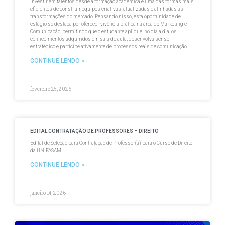
Investir em talentos desde a formação acadêmica é uma das formas mais
eficientes de construir equipes criativas, atualizadas e alinhadas às
transformações do mercado. Pensando nisso, esta oportunidade de
estágio se destaca por oferecer vivência prática na área de Marketing e
Comunicação, permitindo que o estudante aplique, no dia a dia, os
conhecimentos adquiridos em sala de aula, desenvolva senso
estratégico e participe ativamente de processos reais de comunicação.
CONTINUE LENDO »
fevereiro 25, 2026
EDITAL CONTRATAÇÃO DE PROFESSORES – DIREITO
Edital de Seleção para Contratação de Professor(a) para o Curso de Direito
da UNIFASAM
CONTINUE LENDO »
janeiro 14, 2026