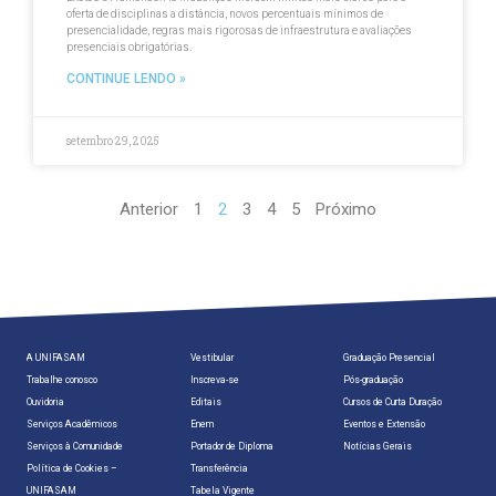
oferta de disciplinas a distância, novos percentuais mínimos de
presencialidade, regras mais rigorosas de infraestrutura e avaliações
presenciais obrigatórias.
CONTINUE LENDO »
setembro 29, 2025
Anterior
1
2
3
4
5
Próximo
A UNIFASAM
Vestibular
Graduação Presencial
Trabalhe conosco
Inscreva-se
Pós-graduação
Ouvidoria
Editais
Cursos de Curta Duração
Serviços Acadêmicos
Enem
Eventos e Extensão
Serviços à Comunidade
Portador de Diploma
Notícias Gerais
Política de Cookies –
Transferência
UNIFASAM
Tabela Vigente