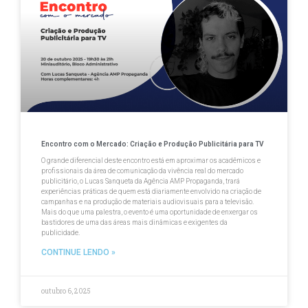
Encontro com o Mercado: Criação e Produção Publicitária para TV
O grande diferencial deste encontro está em aproximar os acadêmicos e
profissionais da área de comunicação da vivência real do mercado
publicitário, o Lucas Sanqueta da Agência AMP Propaganda, trará
experiências práticas de quem está diariamente envolvido na criação de
campanhas e na produção de materiais audiovisuais para a televisão.
Mais do que uma palestra, o evento é uma oportunidade de enxergar os
bastidores de uma das áreas mais dinâmicas e exigentes da
publicidade.
CONTINUE LENDO »
outubro 6, 2025