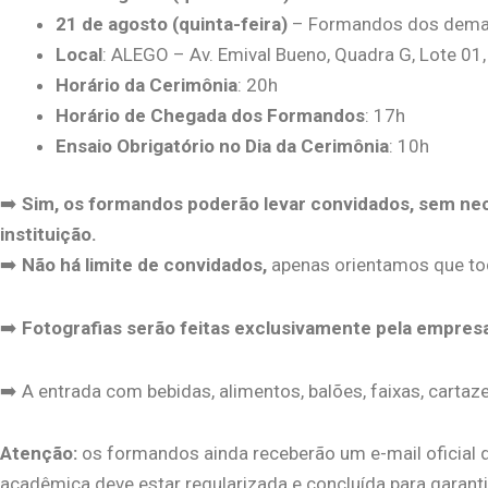
21 de agosto (quinta-feira)
– Formandos dos dema
Local
: ALEGO – Av. Emival Bueno, Quadra G, Lote 01
Horário da Cerimônia
: 20h
Horário de Chegada dos Formandos
: 17h
Ensaio Obrigatório no Dia da Cerimônia
: 10h
➡️
Sim, os formandos poderão levar convidados, sem ne
instituição.
➡️
Não há limite de convidados,
apenas orientamos que t
➡️
Fotografias serão feitas exclusivamente pela empresa
➡️ A entrada com bebidas, alimentos, balões, faixas, carta
Atenção:
os formandos ainda receberão um e-mail oficial d
acadêmica deve estar regularizada e concluída para garanti