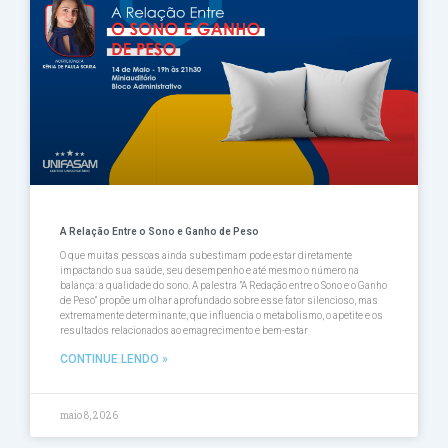
A Relação Entre o Sono e Ganho de Peso
O que muitas pessoas ainda subestimam pode estar diretamente
impactando sua saúde, seu desempenho e até mesmo o número na
balança: a qualidade do sono. A palestra ”A Redação entre o Sono e o Ganho
de Peso” propõe um olhar aprofundado sobre esse fator silencioso, mas
extremamente determinante, que influencia o metabolismo, o apetite e os
resultados relacionados ao emagrecimento e bem-estar
CONTINUE LENDO »
maio 8, 2026