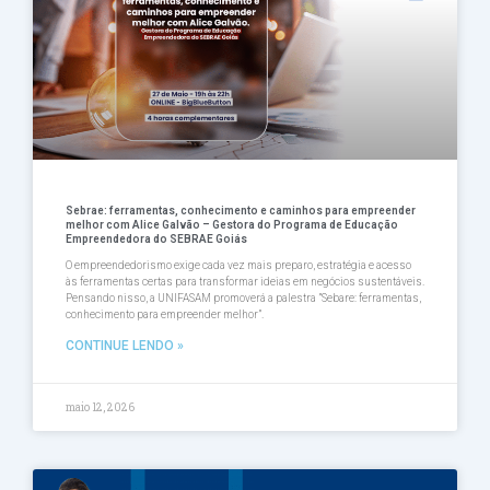
Sebrae: ferramentas, conhecimento e caminhos para empreender
melhor com Alice Galvão – Gestora do Programa de Educação
Empreendedora do SEBRAE Goiás
O empreendedorismo exige cada vez mais preparo, estratégia e acesso
às ferramentas certas para transformar ideias em negócios sustentáveis.
Pensando nisso, a UNIFASAM promoverá a palestra ”Sebare: ferramentas,
conhecimento para empreender melhor”.
CONTINUE LENDO »
maio 12, 2026