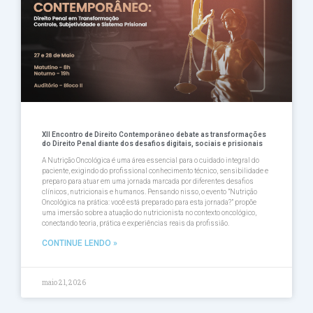
XII Encontro de Direito Contemporâneo debate as transformações
do Direito Penal diante dos desafios digitais, sociais e prisionais
A Nutrição Oncológica é uma área essencial para o cuidado integral do
paciente, exigindo do profissional conhecimento técnico, sensibilidade e
preparo para atuar em uma jornada marcada por diferentes desafios
clínicos, nutricionais e humanos. Pensando nisso, o evento ”Nutrição
Oncológica na prática: você está preparado para esta jornada?” propõe
uma imersão sobre a atuação do nutricionista no contexto oncológico,
conectando teoria, prática e experiências reais da profissião.
CONTINUE LENDO »
maio 21, 2026