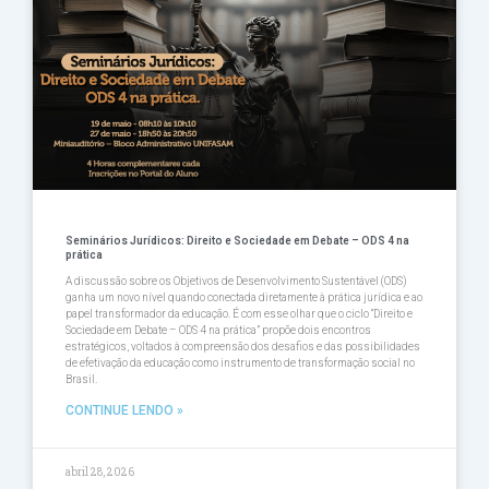
Seminários Jurídicos: Direito e Sociedade em Debate – ODS 4 na
prática
A discussão sobre os Objetivos de Desenvolvimento Sustentável (ODS)
ganha um novo nível quando conectada diretamente à prática jurídica e ao
papel transformador da educação. É com esse olhar que o ciclo “Direito e
Sociedade em Debate – ODS 4 na prática” propõe dois encontros
estratégicos, voltados à compreensão dos desafios e das possibilidades
de efetivação da educação como instrumento de transformação social no
Brasil.
CONTINUE LENDO »
abril 28, 2026