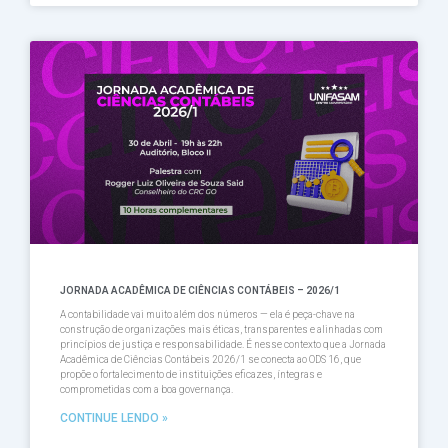
JORNADA ACADÊMICA DE CIÊNCIAS CONTÁBEIS – 2026/1
A contabilidade vai muito além dos números — ela é peça-chave na
construção de organizações mais éticas, transparentes e alinhadas com
princípios de justiça e responsabilidade. É nesse contexto que a Jornada
Acadêmica de Ciências Contábeis 2026/1 se conecta ao ODS 16, que
propõe o fortalecimento de instituições eficazes, íntegras e
comprometidas com a boa governança.
CONTINUE LENDO »