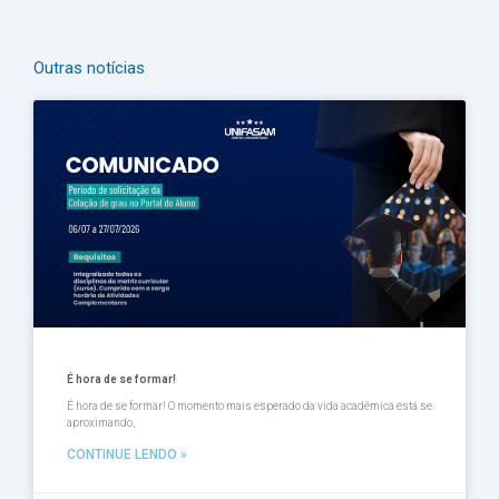
Outras notícias
Página
Página
Página
Página
Página
É hora de se formar!
É hora de se formar! O momento mais esperado da vida acadêmica está se
aproximando,
CONTINUE LENDO »