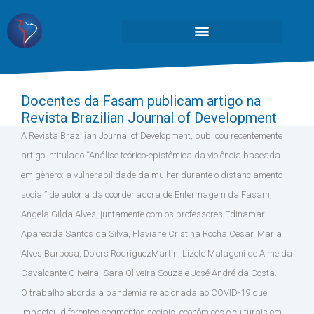
Docentes da Fasam publicam artigo na
Revista Brazilian Journal of Development
A Revista Brazilian Journal of Development, publicou recentemente
artigo intitulado “Análise teórico-epistêmica da violência baseada
em gênero: a vulnerabilidade da mulher durante o distanciamento
social” de autoria da coordenadora de Enfermagem da Fasam,
Angela Gilda Alves, juntamente com os professores Edinamar
Aparecida Santos da Silva, Flaviane Cristina Rocha Cesar, Maria
Alves Barbosa, Dolors RodríguezMartín, Lizete Malagoni de Almeida
Cavalcante Oliveira, Sara Oliveira Souza e José André da Costa.
O trabalho aborda a pandemia relacionada ao COVID-19 que
impactou diferentes segmentos sociais, econômicos e culturais em