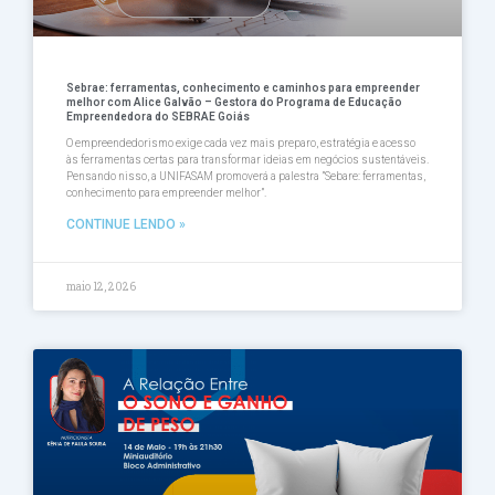
Sebrae: ferramentas, conhecimento e caminhos para empreender
melhor com Alice Galvão – Gestora do Programa de Educação
Empreendedora do SEBRAE Goiás
O empreendedorismo exige cada vez mais preparo, estratégia e acesso
às ferramentas certas para transformar ideias em negócios sustentáveis.
Pensando nisso, a UNIFASAM promoverá a palestra ”Sebare: ferramentas,
conhecimento para empreender melhor”.
CONTINUE LENDO »
maio 12, 2026