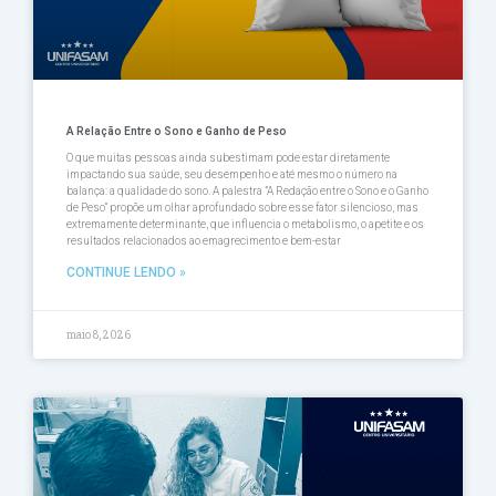
A Relação Entre o Sono e Ganho de Peso
O que muitas pessoas ainda subestimam pode estar diretamente
impactando sua saúde, seu desempenho e até mesmo o número na
balança: a qualidade do sono. A palestra ”A Redação entre o Sono e o Ganho
de Peso” propõe um olhar aprofundado sobre esse fator silencioso, mas
extremamente determinante, que influencia o metabolismo, o apetite e os
resultados relacionados ao emagrecimento e bem-estar
CONTINUE LENDO »
maio 8, 2026