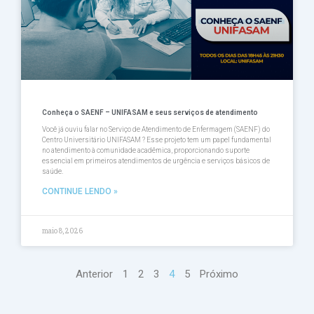
Conheça o SAENF – UNIFASAM e seus serviços de atendimento
Você já ouviu falar no Serviço de Atendimento de Enfermagem (SAENF) do
Centro Universitário UNIFASAM ? Esse projeto tem um papel fundamental
no atendimento à comunidade acadêmica, proporcionando suporte
essencial em primeiros atendimentos de urgência e serviços básicos de
saúde.
CONTINUE LENDO »
maio 8, 2026
Anterior
1
2
3
4
5
Próximo