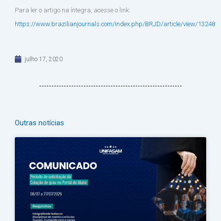
Para ler o artigo na íntegra, acesse o link:
https://www.brazilianjournals.com/index.php/BRJD/article/view/13248
julho 17, 2020
Outras notícias
Página
Página
Página
Página
Página