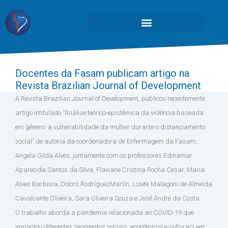
Docentes da Fasam publicam artigo na
Revista Brazilian Journal of Development
A Revista Brazilian Journal of Development, publicou recentemente
artigo intitulado “Análise teórico-epistêmica da violência baseada
em gênero: a vulnerabilidade da mulher durante o distanciamento
social” de autoria da coordenadora de Enfermagem da Fasam,
Angela Gilda Alves, juntamente com os professores Edinamar
Aparecida Santos da Silva, Flaviane Cristina Rocha Cesar, Maria
Alves Barbosa, Dolors RodríguezMartín, Lizete Malagoni de Almeida
Cavalcante Oliveira, Sara Oliveira Souza e José André da Costa.
O trabalho aborda a pandemia relacionada ao COVID-19 que
impactou diferentes segmentos sociais, econômicos e culturais em