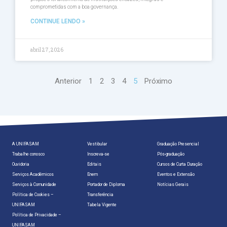
comprometidas com a boa governança.
CONTINUE LENDO »
abril 27, 2026
Anterior
1
2
3
4
5
Próximo
A UNIFASAM
Vestibular
Graduação Presencial
Trabalhe conosco
Inscreva-se
Pós-graduação
Ouvidoria
Editais
Cursos de Curta Duração
Serviços Acadêmicos
Enem
Eventos e Extensão
Serviços à Comunidade
Portador de Diploma
Notícias Gerais
Política de Cookies –
Transferência
UNIFASAM
Tabela Vigente
Política de Privacidade –
UNIFASAM