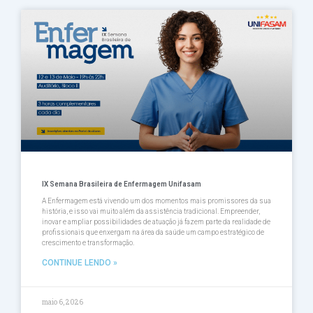
Página
Página
Página
Página
Página
IX Semana Brasileira de Enfermagem Unifasam
A Enfermagem está vivendo um dos momentos mais promissores da sua
história, e isso vai muito além da assistência tradicional. Empreender,
inovar e ampliar possibilidades de atuação já fazem parte da realidade de
profissionais que enxergam na área da saúde um campo estratégico de
crescimento e transformação.
CONTINUE LENDO »
maio 6, 2026