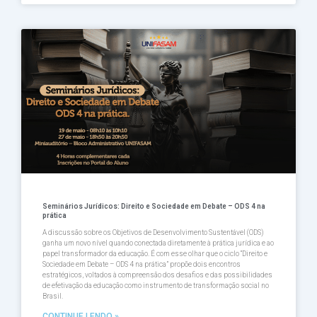
Seminários Jurídicos: Direito e Sociedade em Debate – ODS 4 na
prática
A discussão sobre os Objetivos de Desenvolvimento Sustentável (ODS)
ganha um novo nível quando conectada diretamente à prática jurídica e ao
papel transformador da educação. É com esse olhar que o ciclo “Direito e
Sociedade em Debate – ODS 4 na prática” propõe dois encontros
estratégicos, voltados à compreensão dos desafios e das possibilidades
de efetivação da educação como instrumento de transformação social no
Brasil.
CONTINUE LENDO »