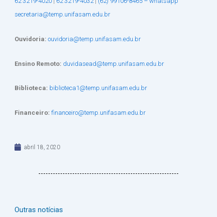
62 3219-4020
|
62 3219-4032
|
(62) 99106-8465 – whatsapp
secretaria@temp.unifasam.edu.br
Ouvidoria:
ouvidoria@temp.unifasam.edu.br
Ensino Remoto:
duvidasead@temp.unifasam.edu.br
Biblioteca:
biblioteca1@temp.unifasam.edu.br
Financeiro:
financeiro@temp.unifasam.edu.br
abril 18, 2020
Outras notícias