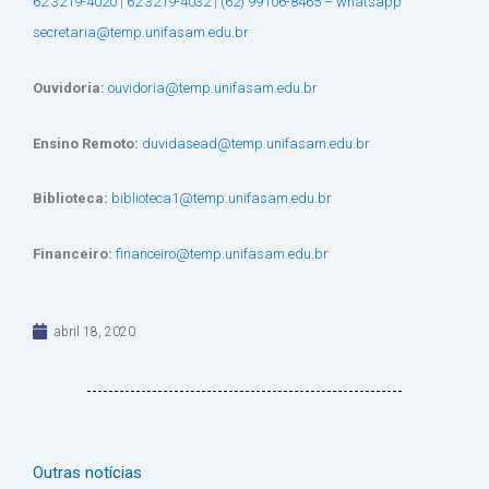
62 3219-4020
|
62 3219-4032
|
(62) 99106-8465 – whatsapp
secretaria@temp.unifasam.edu.br
Ouvidoria:
ouvidoria@temp.unifasam.edu.br
Ensino Remoto:
duvidasead@temp.unifasam.edu.br
Biblioteca:
biblioteca1@temp.unifasam.edu.br
Financeiro:
financeiro@temp.unifasam.edu.br
abril 18, 2020
Outras notícias