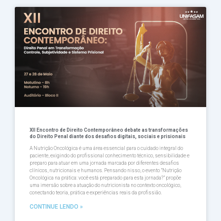
Página
Página
Página
Página
Página
XII Encontro de Direito Contemporâneo debate as transformações
do Direito Penal diante dos desafios digitais, sociais e prisionais
A Nutrição Oncológica é uma área essencial para o cuidado integral do
paciente, exigindo do profissional conhecimento técnico, sensibilidade e
preparo para atuar em uma jornada marcada por diferentes desafios
clínicos, nutricionais e humanos. Pensando nisso, o evento ”Nutrição
Oncológica na prática: você está preparado para esta jornada?” propõe
uma imersão sobre a atuação do nutricionista no contexto oncológico,
conectando teoria, prática e experiências reais da profissião.
CONTINUE LENDO »