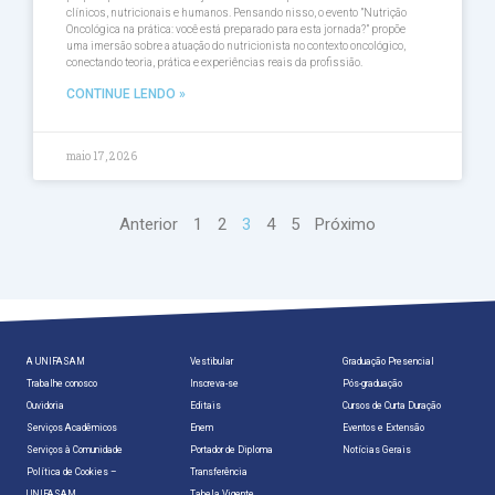
clínicos, nutricionais e humanos. Pensando nisso, o evento ”Nutrição
Oncológica na prática: você está preparado para esta jornada?” propõe
uma imersão sobre a atuação do nutricionista no contexto oncológico,
conectando teoria, prática e experiências reais da profissião.
CONTINUE LENDO »
maio 17, 2026
Anterior
1
2
3
4
5
Próximo
A UNIFASAM
Vestibular
Graduação Presencial
Trabalhe conosco
Inscreva-se
Pós-graduação
Ouvidoria
Editais
Cursos de Curta Duração
Serviços Acadêmicos
Enem
Eventos e Extensão
Serviços à Comunidade
Portador de Diploma
Notícias Gerais
Política de Cookies –
Transferência
UNIFASAM
Tabela Vigente