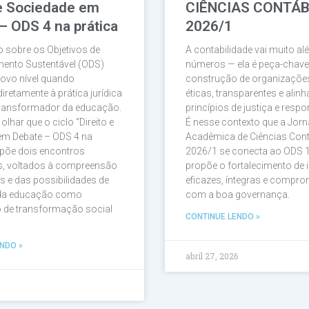
 e Sociedade em
CIÊNCIAS CONTÁB
– ODS 4 na prática
2026/1
 sobre os Objetivos de
A contabilidade vai muito a
mento Sustentável (ODS)
números — ela é peça-chave
ovo nível quando
construção de organizaçõe
iretamente à prática jurídica
éticas, transparentes e ali
transformador da educação.
princípios de justiça e respo
lhar que o ciclo “Direito e
É nesse contexto que a Jor
em Debate – ODS 4 na
Acadêmica de Ciências Con
opõe dois encontros
2026/1 se conecta ao ODS 1
os, voltados à compreensão
propõe o fortalecimento de i
s e das possibilidades de
eficazes, íntegras e compro
 da educação como
com a boa governança.
o de transformação social
CONTINUE LENDO »
NDO »
abril 27, 2026
6