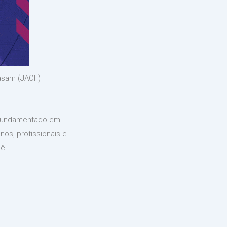
Fasam (JAOF)
o fundamentado em
nos, profissionais e
ê!