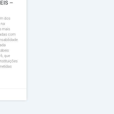
EIS –
lém dos
 na
s mais
nhadas com
nsabilidade.
nada
tábeis
6, que
nstituições
metidas