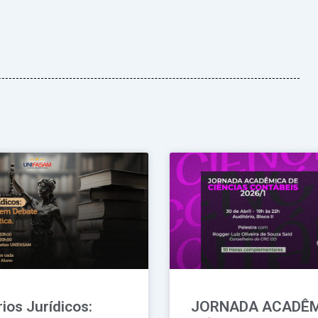
Página
Página
Página
Página
Página
ios Jurídicos:
JORNADA ACADÊM