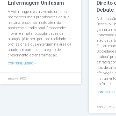
Enfermagem Unifasam
Direito
Debate 
A Enfermagem está vivendo um dos
momentos mais promissores da sua
A discussão
história, e isso vai muito além da
Desenvolvi
assistência tradicional. Empreender,
ganha um n
inovar e ampliar possibilidades de
conectada d
atuação já fazem parte da realidade de
e ao papel 
profissionais que enxergam na área da
É com esse o
saúde um campo estratégico de
Sociedade 
crescimento e transformação.
prática” pr
estratégic
CONTINUE LENDO »
dos desafio
efetivação
maio 6, 2026
instrument
no Brasil.
CONTINUE LE
abril 28, 202