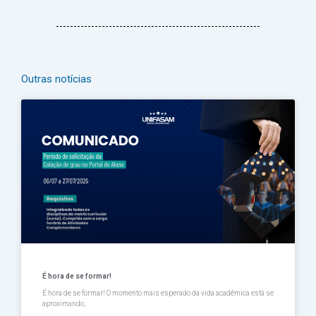
Outras notícias
Página
Página
Página
Página
Página
É hora de se formar!
É hora de se formar! O momento mais esperado da vida acadêmica está se
aproximando,