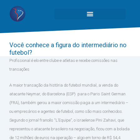
Você conhece a figura do intermediário no
futebol?
Profissional é elo entre clube e atletas e recebe comissões nas
transações
A maior transação da história do futebol mundial, a venda do
atacante Neymar, do Barcelona (ESP) para o Paris Saint German
(FRA), também gerou a maior comissão paga a um intermediário –
ou empresários e agentes de futebol, como são mais conhecidos.
Segundo o jornal francês “L’Equipe”, o israelense Pini Zahavi, que
representou o atacante brasileiro na negociação, ficou com a bolada
de 12 milhões de euros na operação – algo em torno de R$ 54,4