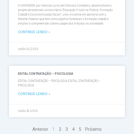
A UNIFASAM, por meio do curso de Ciências Contábeis, desenvolverá o
projeto de extensão universitária “Educação Fiscal na Prática: Formação
Cidadã e Conscientização Social”, uma iniciativa em parceria com a
Receita Federal que tem como objetivo fortalecer a formação cidadã e
ampliar a compreensão sobre o papel dos tributos na sociedade.
CONTINUE LENDO »
junho 24, 2026
EDITAL CONTRATAÇÃO – PSICOLOGIA
EDITAL CONTRATAÇÃO – PSICOLOGIA EDITAL CONTRATAÇÃO –
PSICOLOGIA
CONTINUE LENDO »
junho 18, 2026
Anterior
1
2
3
4
5
Próximo