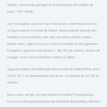
milhões. Lembrando que Neymar foi vendido por 222 milhões de
euros – R$ 1 bilhão.
Com transações cada vez mais milionárias, o intermediário tornou-
se figura central no mundo do futebol. Mesmo agindo distante dos
holofotes (nos bastidores), eles são o elo entre o clube e o atleta.
Muitas vezes, agem como pai, irmão ou conselheiros dos jogadores.
E chegam a ganhar muito dinheiro – até 10% de salários, direitos de
imagem, luvas e outros benefícios dados ao atleta.
Segundo relatório da Federação Internacional de Futebol (FIFA), entre
2013 e 2017, os intermediários faturaram, na América do Sul, R$ 23
milhões.
Mas o que é, de fato, um intermediário no futebol? É toda pessoa
física ou jurídica que atue como representante de jogadores, técnicos