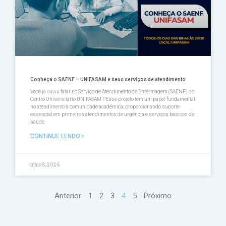
Conheça o SAENF – UNIFASAM e seus serviços de atendimento
Você já ouviu falar no Serviço de Atendimento de Enfermagem (SAENF) do
Centro Universitário UNIFASAM ? Esse projeto tem um papel fundamental
no atendimento à comunidade acadêmica, proporcionando suporte
essencial em primeiros atendimentos de urgência e serviços básicos de
saúde.
CONTINUE LENDO »
maio 8, 2026
Anterior
1
2
3
4
5
Próximo