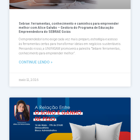
Sebrae: ferramentas, conhecimento e caminhos para empreender
melhor com Alice Galvão – Gestora do Programa de Educação
Empreendedora do SEBRAE Goiás
O empreendedorismo exige cada vez mais preparo, estratégia e acesso
às ferramentas certas para transformar ideias em negócios sustentáveis.
Pensando nisso, a UNIFASAM promoverá a palestra ”Sebare: ferramentas,
conhecimento para empreender melhor”.
CONTINUE LENDO »
maio 12, 2026