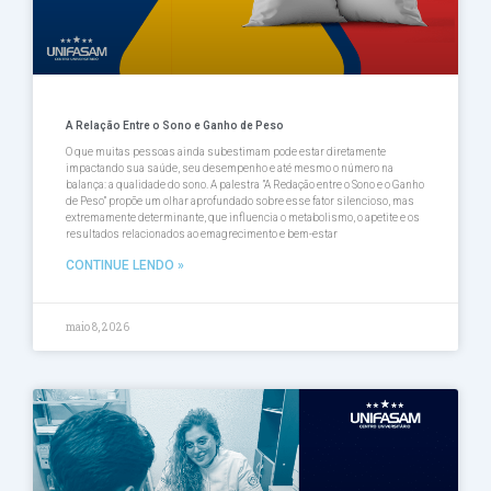
A Relação Entre o Sono e Ganho de Peso
O que muitas pessoas ainda subestimam pode estar diretamente
impactando sua saúde, seu desempenho e até mesmo o número na
balança: a qualidade do sono. A palestra ”A Redação entre o Sono e o Ganho
de Peso” propõe um olhar aprofundado sobre esse fator silencioso, mas
extremamente determinante, que influencia o metabolismo, o apetite e os
resultados relacionados ao emagrecimento e bem-estar
CONTINUE LENDO »
maio 8, 2026