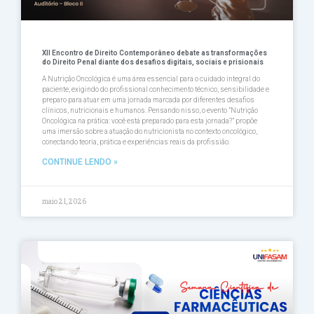
XII Encontro de Direito Contemporâneo debate as transformações
do Direito Penal diante dos desafios digitais, sociais e prisionais
A Nutrição Oncológica é uma área essencial para o cuidado integral do
paciente, exigindo do profissional conhecimento técnico, sensibilidade e
preparo para atuar em uma jornada marcada por diferentes desafios
clínicos, nutricionais e humanos. Pensando nisso, o evento ”Nutrição
Oncológica na prática: você está preparado para esta jornada?” propõe
uma imersão sobre a atuação do nutricionista no contexto oncológico,
conectando teoria, prática e experiências reais da profissião.
CONTINUE LENDO »
maio 21, 2026