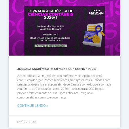
JORNADA ACADÊMICA DE CIÊNCIAS CONTÁBEIS – 2026/1
A contabilidade vai muito além dos números — ela é peça-chave na
construção de organizações mais éticas, transparentes e alinhadas com
princípios de justiça e responsabilidade. É nesse contexto que a Jornada
Acadêmica de Ciências Contábeis 2026/1 se conecta ao ODS 16, que
propõe o fortalecimento de instituições eficazes, íntegras e
comprometidas com a boa governança.
CONTINUE LENDO »
abril 27, 2026