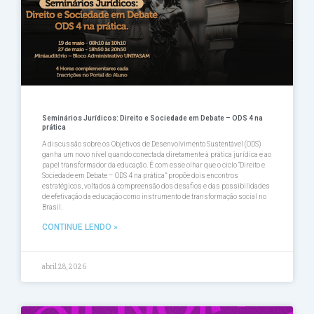
Seminários Jurídicos: Direito e Sociedade em Debate – ODS 4 na
prática
A discussão sobre os Objetivos de Desenvolvimento Sustentável (ODS)
ganha um novo nível quando conectada diretamente à prática jurídica e ao
papel transformador da educação. É com esse olhar que o ciclo “Direito e
Sociedade em Debate – ODS 4 na prática” propõe dois encontros
estratégicos, voltados à compreensão dos desafios e das possibilidades
de efetivação da educação como instrumento de transformação social no
Brasil.
CONTINUE LENDO »
abril 28, 2026