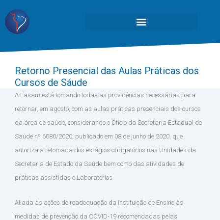
Retorno Presencial das Aulas Práticas dos
Cursos de Sáude
A Fasam está tomando todas as providências necessárias para
retornar, em agosto, com as aulas práticas presenciais dos cursos
da área de saúde, considerando o Ofício da Secretaria Estadual de
Saúde nº 6080/2020, publicado em 08 de junho de 2020, que
autoriza a retomada dos estágios obrigatórios nas Unidades da
Secretaria de Estado da Saúde bem como das atividades de
práticas assistidas e Laboratórios.
Aliada às ações de readequação da Instituição de Ensino às
medidas de prevenção da COVID-19 recomendadas pelas