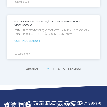
junho 1, 2026
EDITAL PROCESSO DE SELEÇÃO DOCENTES UNIFASAM –
ODONTOLOGIA
EDITAL PROCESSO DE SELEÇÃO DOCENTES UNIFASAM – ODONTOLOGIA
Edital – PROCESSO DE SELEÇÃO DOCENTES UNIFASAM
CONTINUE LENDO »
maio 29, 2026
Anterior
1
2
3
4
5
Próximo
A UNIFASAM
Trabalhe conosco
Ouvidoria
Serviços Acadêmicos
Serviços à Comunidade
Política de Cookies – UNIFASAM
Política de Privacidade – UNIFASAM
Regimento Interno
Vestibular
Inscreva-se
Editais
Enem
Portador de Diploma
Transferência
Tabela Vigente
Graduação Presencial
Pós-graduação
Cursos de Curta Duração
Eventos e Extensão
Notícias Gerais
BR-153 – Km 502 – Jardim da Luz – Goiânia/GO, CEP 74.850-370
(62) 3219-4000