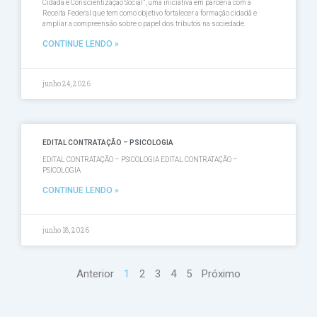
Cidadã e Conscientização Social”, uma iniciativa em parceria com a
Receita Federal que tem como objetivo fortalecer a formação cidadã e
ampliar a compreensão sobre o papel dos tributos na sociedade.
CONTINUE LENDO »
junho 24, 2026
EDITAL CONTRATAÇÃO – PSICOLOGIA
EDITAL CONTRATAÇÃO – PSICOLOGIA EDITAL CONTRATAÇÃO –
PSICOLOGIA
CONTINUE LENDO »
junho 18, 2026
Anterior
1
2
3
4
5
Próximo