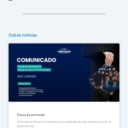
Outras notícias
Página
Página
Página
Página
Página
É hora de se formar!
É hora de se formar! O momento mais esperado da vida acadêmica está se
aproximando,