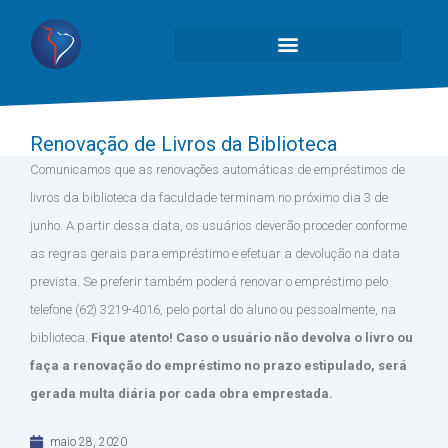
Renovação de Livros da Biblioteca
Comunicamos que as renovações automáticas de empréstimos de
livros da biblioteca da faculdade terminam no próximo dia 3 de
junho. A partir dessa data, os usuários deverão proceder conforme
as regras gerais para empréstimo e efetuar a devolução na data
prevista. Se preferir também poderá renovar o empréstimo pelo
telefone (62) 3219-4016, pelo portal do aluno ou pessoalmente, na
biblioteca.
Fique atento!
Caso o usuário não devolva o livro ou
faça a renovação do empréstimo no prazo estipulado, será
gerada multa diária por cada obra emprestada.
maio 28, 2020