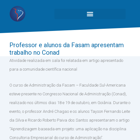
Professor e alunos da Fasam apresentam
trabalho no Conad
Atividade realizada em sala foi relatada em artigo apresentado
para a comunidade científica nacional
O curso de Administração da Fasam – Faculdade Sul-Americana
esteve presente no Congresso Nacional de Administração (Conad),
realizado nos últimos dias 18 e 19 de outubro, em Goiânia. Durante o
evento, o professor André Chagas e os alunos Tayson Fernando Leite
da Silva e Ricardo Roberto Paiva dos Santos apresentaram o artigo
“Aprendizagem baseada em projeto: uma aplicação na disciplina
Consultoria Empresarial do curso de Administração”.