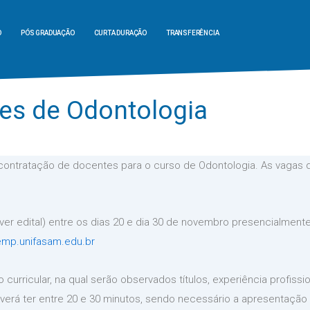
O
PÓS GRADUAÇÃO
CURTA DURAÇÃO
TRANSFERÊNCIA
tes de Odontologia
contratação de docentes para o curso de Odontologia. As vagas 
(ver edital) entre os dias 20 e dia 30 de novembro presencialmen
mp.unifasam.edu.br
curricular, na qual serão observados títulos, experiência profissi
deverá ter entre 20 e 30 minutos, sendo necessário a apresentação 