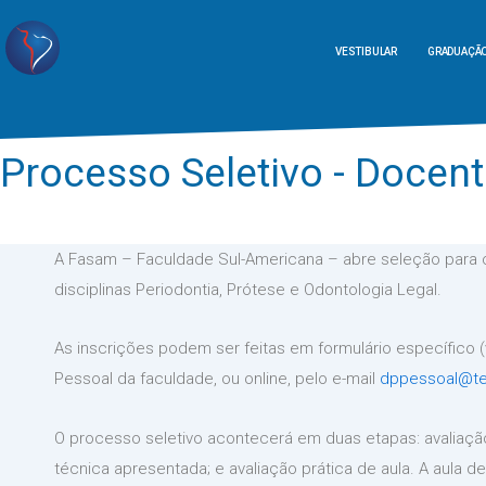
VESTIBULAR
GRADUAÇÃ
Processo Seletivo - Docen
A Fasam – Faculdade Sul-Americana – abre seleção para 
disciplinas Periodontia, Prótese e Odontologia Legal.
As inscrições podem ser feitas em formulário específico 
Pessoal da faculdade, ou online, pelo e-mail
dppessoal@te
O processo seletivo acontecerá em duas etapas: avaliação 
técnica apresentada; e avaliação prática de aula. A aula 