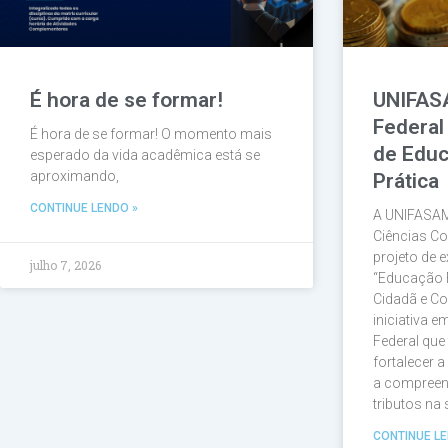
É hora de se formar!
UNIFAS
Federal
É hora de se formar! O momento mais
de Educ
esperado da vida acadêmica está se
aproximando,
Prática
CONTINUE LENDO »
A UNIFASAM
Ciências Co
projeto de e
julho 7, 2026
“Educação 
Cidadã e Co
iniciativa 
Federal que
fortalecer 
a compreen
tributos na
CONTINUE LE