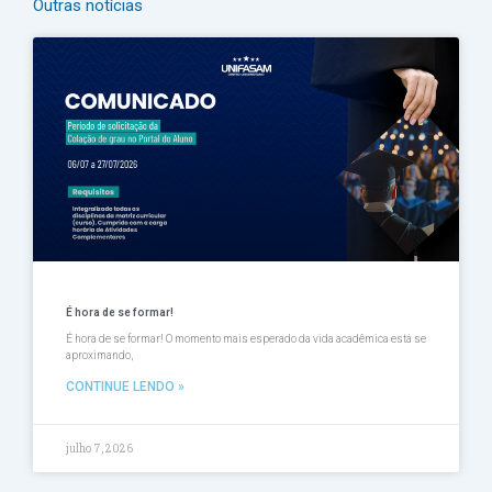
Outras notícias
Página
Página
Página
Página
Página
É hora de se formar!
É hora de se formar! O momento mais esperado da vida acadêmica está se
aproximando,
CONTINUE LENDO »
julho 7, 2026