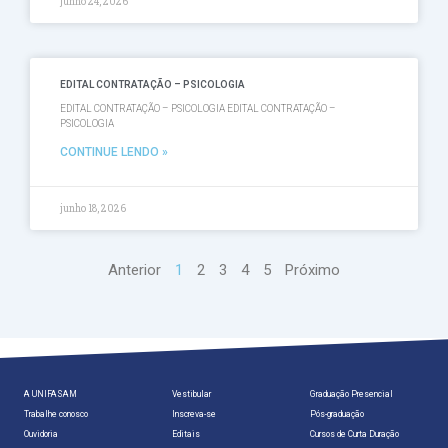
junho 24, 2026
EDITAL CONTRATAÇÃO – PSICOLOGIA
EDITAL CONTRATAÇÃO – PSICOLOGIA EDITAL CONTRATAÇÃO –
PSICOLOGIA
CONTINUE LENDO »
junho 18, 2026
Anterior
1
2
3
4
5
Próximo
A UNIFASAM
Vestibular
Graduação Presencial
Trabalhe conosco
Inscreva-se
Pós-graduação
Ouvidoria
Editais
Cursos de Curta Duração