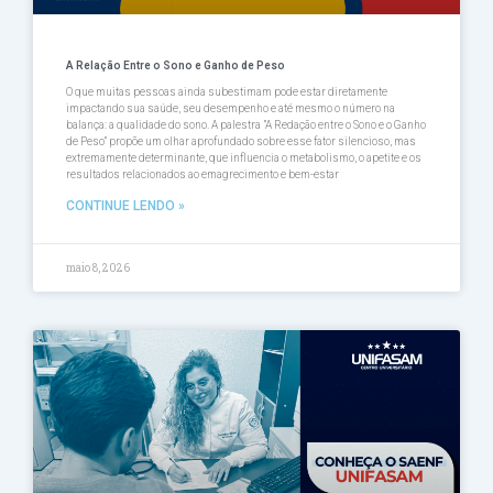
A Relação Entre o Sono e Ganho de Peso
O que muitas pessoas ainda subestimam pode estar diretamente
impactando sua saúde, seu desempenho e até mesmo o número na
balança: a qualidade do sono. A palestra ”A Redação entre o Sono e o Ganho
de Peso” propõe um olhar aprofundado sobre esse fator silencioso, mas
extremamente determinante, que influencia o metabolismo, o apetite e os
resultados relacionados ao emagrecimento e bem-estar
CONTINUE LENDO »
maio 8, 2026