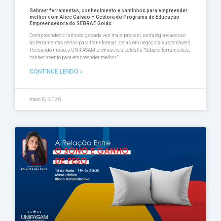
Sebrae: ferramentas, conhecimento e caminhos para empreender
melhor com Alice Galvão – Gestora do Programa de Educação
Empreendedora do SEBRAE Goiás
O empreendedorismo exige cada vez mais preparo, estratégia e acesso
às ferramentas certas para transformar ideias em negócios sustentáveis.
Pensando nisso, a UNIFASAM promoverá a palestra ”Sebare: ferramentas,
conhecimento para empreender melhor”.
CONTINUE LENDO »
maio 12, 2026