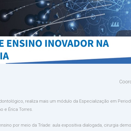
Coor
ontológico, realiza mais um módulo da Especialização em Periodo
 e Érica Torres.
no por meio da Tríade: aula expositiva dialogada, cirurgia demon