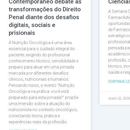
Contemporâneo debate as
Ciência
transformações do Direito
A Semana Ci
Penal diante dos desafios
Farmacêut
oportunida
digitais, sociais e
de Farmácia
prisionais
estratégico
profissiona
A Nutrição Oncológica é uma área
pensada par
essencial para o cuidado integral do
acadêmicos 
paciente, exigindo do profissional
profissão,
conhecimento técnico, sensibilidade e
técnico, in
preparo para atuar em uma jornada
saúde e res
marcada por diferentes desafios
clínicos, nutricionais e humanos.
CONTINUE LE
Pensando nisso, o evento ”Nutrição
Oncológica na prática: você está
preparado para esta jornada?” propõe
maio 21, 202
uma imersão sobre a atuação do
nutricionista no contexto oncológico,
conectando teoria, prática e
experiências reais da profissião.