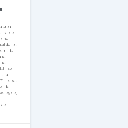
a
a área
egral do
sional
bilidade e
jornada
afios
anos.
Nutrição
 está
a?” propõe
ão do
ncológico,
ião.