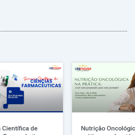
Página
Página
Página
Página
Página
Científica de
Nutrição Oncológic