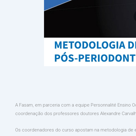
A Fasam, em parceria com a equipe Personnalité Ensino Od
coordenação dos professores doutores Alexandre Carvalho
Os coordenadores do curso apostam na metodologia de ensi