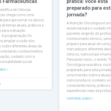
s Farmacêuticas
prática: você está
preparado para est
entífica de Ciências
jornada?
icas chega como uma
de para aproximar os alunos
A Nutrição Oncológica é um
 de temas atuais, práticos e
essencial para o cuidado int
s para a atuação
paciente, exigindo do profis
l. A programação foi
conhecimento técnico, sensi
a ampliar a visão dos
preparo para atuar em uma 
sobre diferentes áreas da
marcada por diferentes des
 conectando conhecimentos
clínicos, nutricionais e hum
ovação, cuidado com a
Pensando nisso, o evento ”
ponsabilidade social.
Oncológica na prática: você
NDO »
preparado para esta jornad
uma imersão sobre a atuaç
nutricionista no contexto o
6
conectando teoria, prática e
experiências reais da profiss
CONTINUE LENDO »