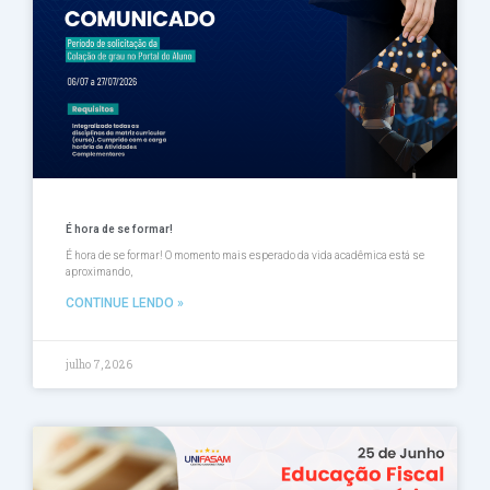
É hora de se formar!
É hora de se formar! O momento mais esperado da vida acadêmica está se
aproximando,
CONTINUE LENDO »
julho 7, 2026