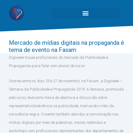
Mercado de mídias digitais na propaganda é
tema de evento na Fasam
Digiweek trouxe profissionais do mercado da Publicidade e
Propaganda para falar com alunos do curso
Ocorreu entre os dias 25 e 27 de novembro, na Fasam, a Digiweek –
Semana da Publicidade e Propaganda 2019. A Semana, promovida
pelo curso, teve como mesa de abertura a discussão sobre
representatividade étnica na publicidade, marcando o mês da
consciência negra. O evento também abordou a comunicação nas
mídias digitais por meio de palestras, mesas redondas e
workshops com profissionais representantes dos departamentos de