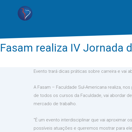
Fasam realiza IV Jornada 
Evento trará dicas práticas sobre carreira e vai
A Fasam – Faculdade Sul-Americana realiza, nos 
de todos os cursos da Faculdade, vai abordar de
mercado de trabalho.
“É um evento interdisciplinar que vai aproximar
possíveis atuações e queremos mostrar para eles