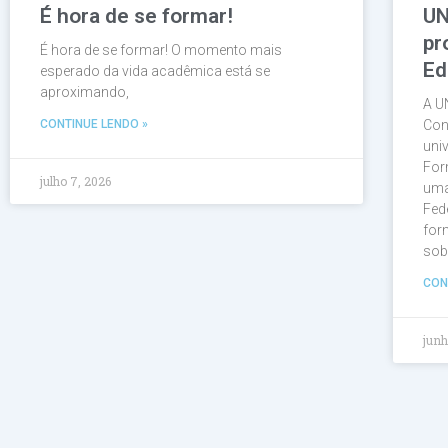
É hora de se formar!
UN
pr
É hora de se formar! O momento mais
Ed
esperado da vida acadêmica está se
aproximando,
A U
CONTINUE LENDO »
Con
uni
For
julho 7, 2026
uma
Fed
for
sob
CON
junh