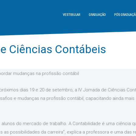
VESTIBULAR
GRADUAÇÃO
PÓS GRADUAÇÃ
de Ciências Contábeis
 abordar mudanças na profissão contábil
próximos dias 19 e 20 de setembro, a IV Jornada de Ciências Cont
safios e mudanças na profissão contábil, capacitando ainda mais
 os alunos do mercado de trabalho. A Contabilidade é uma ciência
 as possibilidades da carreira”, explica a professora e uma das 