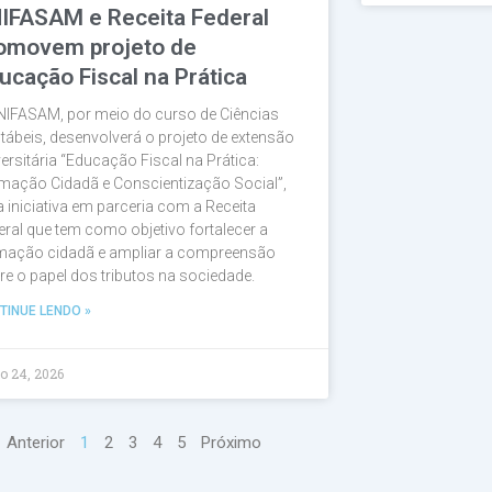
IFASAM e Receita Federal
omovem projeto de
ucação Fiscal na Prática
NIFASAM, por meio do curso de Ciências
tábeis, desenvolverá o projeto de extensão
versitária “Educação Fiscal na Prática:
mação Cidadã e Conscientização Social”,
 iniciativa em parceria com a Receita
eral que tem como objetivo fortalecer a
mação cidadã e ampliar a compreensão
re o papel dos tributos na sociedade.
TINUE LENDO »
o 24, 2026
Anterior
1
2
3
4
5
Próximo